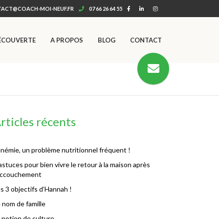
ACT@COACH-MOI-NEUF.FR
07 66 26 64 55
ÉCOUVERTE
A PROPOS
BLOG
CONTACT
rticles récents
anémie, un problème nutritionnel fréquent !
astuces pour bien vivre le retour à la maison après
’accouchement
s 3 objectifs d’Hannah !
 nom de famille
 notion de culture