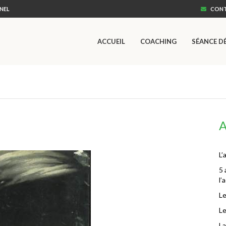
NEL
CONT
ACCUEIL
COACHING
SÉANCE D
A
L’
5 
l
Le
Le
La