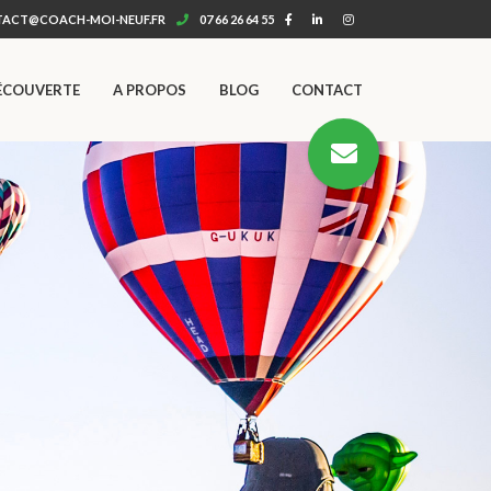
ACT@COACH-MOI-NEUF.FR
07 66 26 64 55
ÉCOUVERTE
A PROPOS
BLOG
CONTACT